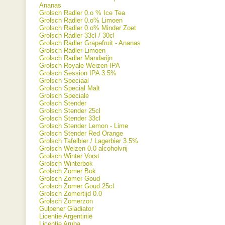
Ananas
Grolsch Radler 0.o % Ice Tea
Grolsch Radler 0.o% Limoen
Grolsch Radler 0.o% Minder Zoet
Grolsch Radler 33cl / 30cl
Grolsch Radler Grapefruit - Ananas
Grolsch Radler Limoen
Grolsch Radler Mandarijn
Grolsch Royale Weizen-IPA
Grolsch Session IPA 3.5%
Grolsch Speciaal
Grolsch Special Malt
Grolsch Speciale
Grolsch Stender
Grolsch Stender 25cl
Grolsch Stender 33cl
Grolsch Stender Lemon - Lime
Grolsch Stender Red Orange
Grolsch Tafelbier / Lagerbier 3.5%
Grolsch Weizen 0.0 alcoholvrij
Grolsch Winter Vorst
Grolsch Winterbok
Grolsch Zomer Bok
Grolsch Zomer Goud
Grolsch Zomer Goud 25cl
Grolsch Zomertijd 0.0
Grolsch Zomerzon
Gulpener Gladiator
Licentie Argentinië
Licentie Aruba