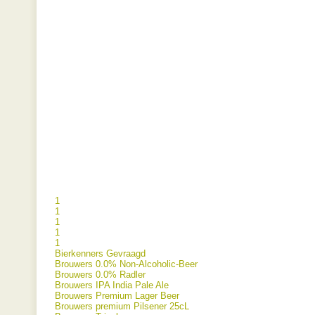
1
1
1
1
1
Bierkenners Gevraagd
Brouwers 0.0% Non-Alcoholic-Beer
Brouwers 0.0% Radler
Brouwers IPA India Pale Ale
Brouwers Premium Lager Beer
Brouwers premium Pilsener 25cL