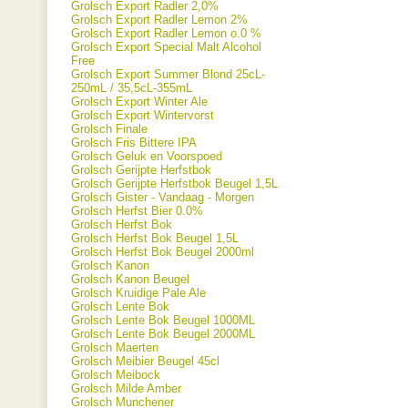
Grolsch Export Radler 2,0%
Grolsch Export Radler Lemon 2%
Grolsch Export Radler Lemon o.0 %
Grolsch Export Special Malt Alcohol
Free
Grolsch Export Summer Blond 25cL-
250mL / 35,5cL-355mL
Grolsch Export Winter Ale
Grolsch Export Wintervorst
Grolsch Finale
Grolsch Fris Bittere IPA
Grolsch Geluk en Voorspoed
Grolsch Gerijpte Herfstbok
Grolsch Gerijpte Herfstbok Beugel 1,5L
Grolsch Gister - Vandaag - Morgen
Grolsch Herfst Bier 0.0%
Grolsch Herfst Bok
Grolsch Herfst Bok Beugel 1,5L
Grolsch Herfst Bok Beugel 2000ml
Grolsch Kanon
Grolsch Kanon Beugel
Grolsch Kruidige Pale Ale
Grolsch Lente Bok
Grolsch Lente Bok Beugel 1000ML
Grolsch Lente Bok Beugel 2000ML
Grolsch Maerten
Grolsch Meibier Beugel 45cl
Grolsch Meibock
Grolsch Milde Amber
Grolsch Munchener