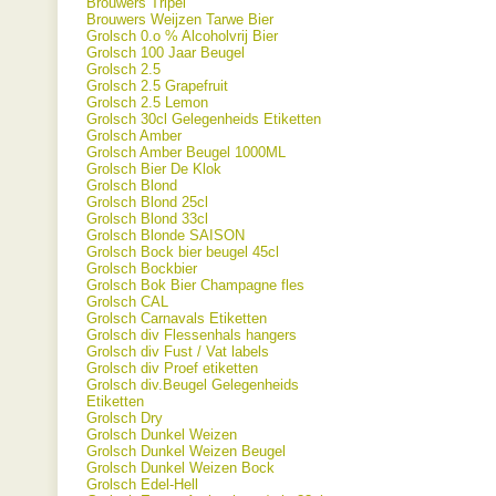
Brouwers Tripel
Brouwers Weijzen Tarwe Bier
Grolsch 0.o % Alcoholvrij Bier
Grolsch 100 Jaar Beugel
Grolsch 2.5
Grolsch 2.5 Grapefruit
Grolsch 2.5 Lemon
Grolsch 30cl Gelegenheids Etiketten
Grolsch Amber
Grolsch Amber Beugel 1000ML
Grolsch Bier De Klok
Grolsch Blond
Grolsch Blond 25cl
Grolsch Blond 33cl
Grolsch Blonde SAISON
Grolsch Bock bier beugel 45cl
Grolsch Bockbier
Grolsch Bok Bier Champagne fles
Grolsch CAL
Grolsch Carnavals Etiketten
Grolsch div Flessenhals hangers
Grolsch div Fust / Vat labels
Grolsch div Proef etiketten
Grolsch div.Beugel Gelegenheids
Etiketten
Grolsch Dry
Grolsch Dunkel Weizen
Grolsch Dunkel Weizen Beugel
Grolsch Dunkel Weizen Bock
Grolsch Edel-Hell