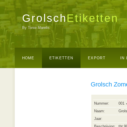
Grolsch
Etiketten
By Tonie Marelis.
HOME
ETIKETTEN
EXPORT
IN
Grolsch Zom
Nummer:
001 
Naam:
Grol
Jaar:
Beschrijving:
tht 9