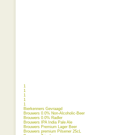
1
1
1
1
1
Bierkenners Gevraagd
Brouwers 0.0% Non-Alcoholic-Beer
Brouwers 0.0% Radler
Brouwers IPA India Pale Ale
Brouwers Premium Lager Beer
Brouwers premium Pilsener 25cL