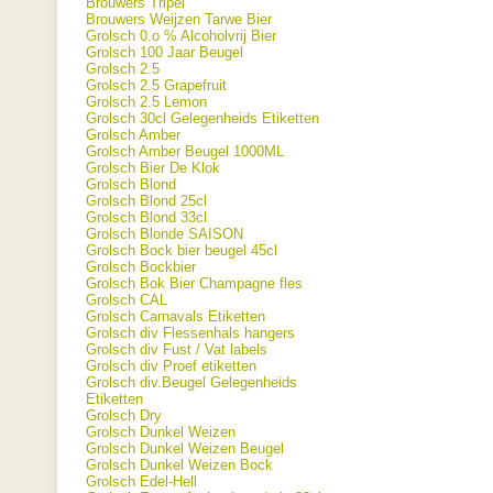
Brouwers Tripel
Brouwers Weijzen Tarwe Bier
Grolsch 0.o % Alcoholvrij Bier
Grolsch 100 Jaar Beugel
Grolsch 2.5
Grolsch 2.5 Grapefruit
Grolsch 2.5 Lemon
Grolsch 30cl Gelegenheids Etiketten
Grolsch Amber
Grolsch Amber Beugel 1000ML
Grolsch Bier De Klok
Grolsch Blond
Grolsch Blond 25cl
Grolsch Blond 33cl
Grolsch Blonde SAISON
Grolsch Bock bier beugel 45cl
Grolsch Bockbier
Grolsch Bok Bier Champagne fles
Grolsch CAL
Grolsch Carnavals Etiketten
Grolsch div Flessenhals hangers
Grolsch div Fust / Vat labels
Grolsch div Proef etiketten
Grolsch div.Beugel Gelegenheids
Etiketten
Grolsch Dry
Grolsch Dunkel Weizen
Grolsch Dunkel Weizen Beugel
Grolsch Dunkel Weizen Bock
Grolsch Edel-Hell