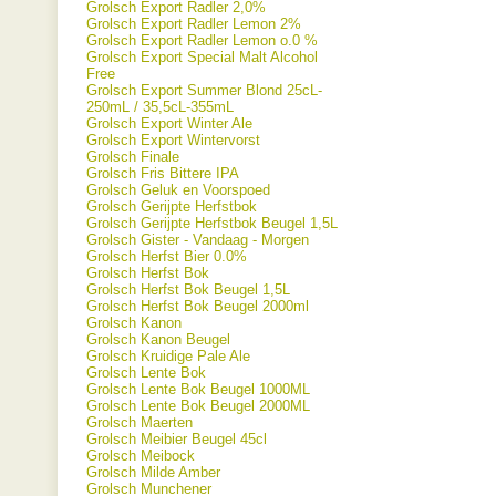
Grolsch Export Radler 2,0%
Grolsch Export Radler Lemon 2%
Grolsch Export Radler Lemon o.0 %
Grolsch Export Special Malt Alcohol
Free
Grolsch Export Summer Blond 25cL-
250mL / 35,5cL-355mL
Grolsch Export Winter Ale
Grolsch Export Wintervorst
Grolsch Finale
Grolsch Fris Bittere IPA
Grolsch Geluk en Voorspoed
Grolsch Gerijpte Herfstbok
Grolsch Gerijpte Herfstbok Beugel 1,5L
Grolsch Gister - Vandaag - Morgen
Grolsch Herfst Bier 0.0%
Grolsch Herfst Bok
Grolsch Herfst Bok Beugel 1,5L
Grolsch Herfst Bok Beugel 2000ml
Grolsch Kanon
Grolsch Kanon Beugel
Grolsch Kruidige Pale Ale
Grolsch Lente Bok
Grolsch Lente Bok Beugel 1000ML
Grolsch Lente Bok Beugel 2000ML
Grolsch Maerten
Grolsch Meibier Beugel 45cl
Grolsch Meibock
Grolsch Milde Amber
Grolsch Munchener