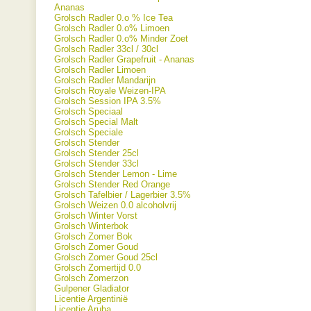
Ananas
Grolsch Radler 0.o % Ice Tea
Grolsch Radler 0.o% Limoen
Grolsch Radler 0.o% Minder Zoet
Grolsch Radler 33cl / 30cl
Grolsch Radler Grapefruit - Ananas
Grolsch Radler Limoen
Grolsch Radler Mandarijn
Grolsch Royale Weizen-IPA
Grolsch Session IPA 3.5%
Grolsch Speciaal
Grolsch Special Malt
Grolsch Speciale
Grolsch Stender
Grolsch Stender 25cl
Grolsch Stender 33cl
Grolsch Stender Lemon - Lime
Grolsch Stender Red Orange
Grolsch Tafelbier / Lagerbier 3.5%
Grolsch Weizen 0.0 alcoholvrij
Grolsch Winter Vorst
Grolsch Winterbok
Grolsch Zomer Bok
Grolsch Zomer Goud
Grolsch Zomer Goud 25cl
Grolsch Zomertijd 0.0
Grolsch Zomerzon
Gulpener Gladiator
Licentie Argentinië
Licentie Aruba