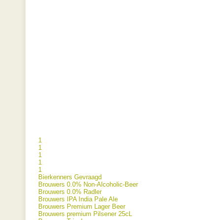
1
1
1
1
1
Bierkenners Gevraagd
Brouwers 0.0% Non-Alcoholic-Beer
Brouwers 0.0% Radler
Brouwers IPA India Pale Ale
Brouwers Premium Lager Beer
Brouwers premium Pilsener 25cL