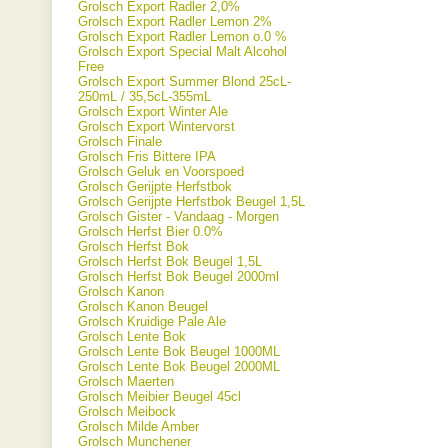
Grolsch Export Radler 2,0%
Grolsch Export Radler Lemon 2%
Grolsch Export Radler Lemon o.0 %
Grolsch Export Special Malt Alcohol
Free
Grolsch Export Summer Blond 25cL-
250mL / 35,5cL-355mL
Grolsch Export Winter Ale
Grolsch Export Wintervorst
Grolsch Finale
Grolsch Fris Bittere IPA
Grolsch Geluk en Voorspoed
Grolsch Gerijpte Herfstbok
Grolsch Gerijpte Herfstbok Beugel 1,5L
Grolsch Gister - Vandaag - Morgen
Grolsch Herfst Bier 0.0%
Grolsch Herfst Bok
Grolsch Herfst Bok Beugel 1,5L
Grolsch Herfst Bok Beugel 2000ml
Grolsch Kanon
Grolsch Kanon Beugel
Grolsch Kruidige Pale Ale
Grolsch Lente Bok
Grolsch Lente Bok Beugel 1000ML
Grolsch Lente Bok Beugel 2000ML
Grolsch Maerten
Grolsch Meibier Beugel 45cl
Grolsch Meibock
Grolsch Milde Amber
Grolsch Munchener