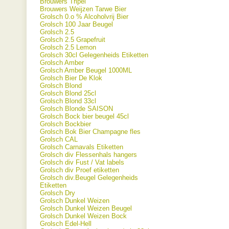
Brouwers Tripel
Brouwers Weijzen Tarwe Bier
Grolsch 0.o % Alcoholvrij Bier
Grolsch 100 Jaar Beugel
Grolsch 2.5
Grolsch 2.5 Grapefruit
Grolsch 2.5 Lemon
Grolsch 30cl Gelegenheids Etiketten
Grolsch Amber
Grolsch Amber Beugel 1000ML
Grolsch Bier De Klok
Grolsch Blond
Grolsch Blond 25cl
Grolsch Blond 33cl
Grolsch Blonde SAISON
Grolsch Bock bier beugel 45cl
Grolsch Bockbier
Grolsch Bok Bier Champagne fles
Grolsch CAL
Grolsch Carnavals Etiketten
Grolsch div Flessenhals hangers
Grolsch div Fust / Vat labels
Grolsch div Proef etiketten
Grolsch div.Beugel Gelegenheids
Etiketten
Grolsch Dry
Grolsch Dunkel Weizen
Grolsch Dunkel Weizen Beugel
Grolsch Dunkel Weizen Bock
Grolsch Edel-Hell