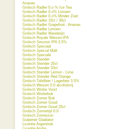
Ananas
Grolsch Radler 0.o % Ice Tea
Grolsch Radler 0.o% Limoen
Grolsch Radler 0.o% Minder Zoet
Grolsch Radler 33cl / 30cl
Grolsch Radler Grapefruit - Ananas
Grolsch Radler Limoen
Grolsch Radler Mandarijn
Grolsch Royale Weizen-IPA
Grolsch Session IPA 3.5%
Grolsch Speciaal
Grolsch Special Malt
Grolsch Speciale
Grolsch Stender
Grolsch Stender 25cl
Grolsch Stender 33cl
Grolsch Stender Lemon - Lime
Grolsch Stender Red Orange
Grolsch Tafelbier / Lagerbier 3.5%
Grolsch Weizen 0.0 alcoholvrij
Grolsch Winter Vorst
Grolsch Winterbok
Grolsch Zomer Bok
Grolsch Zomer Goud
Grolsch Zomer Goud 25cl
Grolsch Zomertijd 0.0
Grolsch Zomerzon
Gulpener Gladiator
Licentie Argentinië
Licentie Aruba