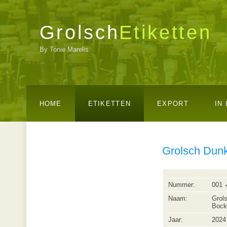
Grolsch
Etiketten
By Tonie Marelis.
HOME
ETIKETTEN
EXPORT
IN
Grolsch Dun
Nummer:
001 
Naam:
Grol
Bock
Jaar:
2024