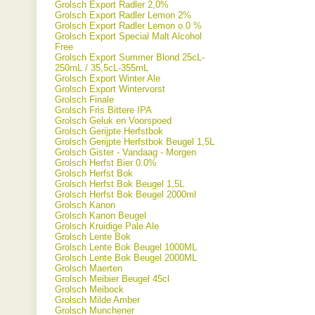
Grolsch Export Radler 2,0%
Grolsch Export Radler Lemon 2%
Grolsch Export Radler Lemon o.0 %
Grolsch Export Special Malt Alcohol
Free
Grolsch Export Summer Blond 25cL-
250mL / 35,5cL-355mL
Grolsch Export Winter Ale
Grolsch Export Wintervorst
Grolsch Finale
Grolsch Fris Bittere IPA
Grolsch Geluk en Voorspoed
Grolsch Gerijpte Herfstbok
Grolsch Gerijpte Herfstbok Beugel 1,5L
Grolsch Gister - Vandaag - Morgen
Grolsch Herfst Bier 0.0%
Grolsch Herfst Bok
Grolsch Herfst Bok Beugel 1,5L
Grolsch Herfst Bok Beugel 2000ml
Grolsch Kanon
Grolsch Kanon Beugel
Grolsch Kruidige Pale Ale
Grolsch Lente Bok
Grolsch Lente Bok Beugel 1000ML
Grolsch Lente Bok Beugel 2000ML
Grolsch Maerten
Grolsch Meibier Beugel 45cl
Grolsch Meibock
Grolsch Milde Amber
Grolsch Munchener