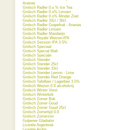
Ananas
Grolsch Radler 0.o % Ice Tea
Grolsch Radler 0.o% Limoen
Grolsch Radler 0.o% Minder Zoet
Grolsch Radler 33cl / 30cl
Grolsch Radler Grapefruit - Ananas
Grolsch Radler Limoen
Grolsch Radler Mandarijn
Grolsch Royale Weizen-IPA
Grolsch Session IPA 3.5%
Grolsch Speciaal
Grolsch Special Malt
Grolsch Speciale
Grolsch Stender
Grolsch Stender 25cl
Grolsch Stender 33cl
Grolsch Stender Lemon - Lime
Grolsch Stender Red Orange
Grolsch Tafelbier / Lagerbier 3.5%
Grolsch Weizen 0.0 alcoholvrij
Grolsch Winter Vorst
Grolsch Winterbok
Grolsch Zomer Bok
Grolsch Zomer Goud
Grolsch Zomer Goud 25cl
Grolsch Zomertijd 0.0
Grolsch Zomerzon
Gulpener Gladiator
Licentie Argentinië
Licentie Aruba