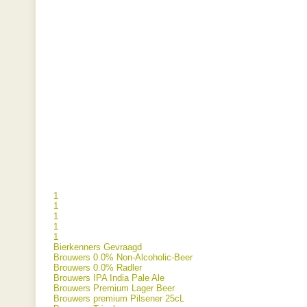
1
1
1
1
1
Bierkenners Gevraagd
Brouwers 0.0% Non-Alcoholic-Beer
Brouwers 0.0% Radler
Brouwers IPA India Pale Ale
Brouwers Premium Lager Beer
Brouwers premium Pilsener 25cL