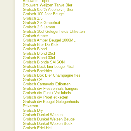
Brouwers Tripel
Brouwers Weijzen Tarwe Bier
Grolsch 0.o % Alcoholvrij Bier
Grolsch 100 Jaar Beugel
Grolsch 2.5
Grolsch 2.5 Grapefruit
Grolsch 2.5 Lemon
Grolsch 30cl Gelegenheids Etiketten
Grolsch Amber
Grolsch Amber Beugel 1000ML
Grolsch Bier De Klok
Grolsch Blond
Grolsch Blond 25cl
Grolsch Blond 33cl
Grolsch Blonde SAISON
Grolsch Bock bier beugel 45cl
Grolsch Bockbier
Grolsch Bok Bier Champagne fles
Grolsch CAL
Grolsch Carnavals Etiketten
Grolsch div Flessenhals hangers
Grolsch div Fust / Vat labels
Grolsch div Proef etiketten
Grolsch div.Beugel Gelegenheids
Etiketten
Grolsch Dry
Grolsch Dunkel Weizen
Grolsch Dunkel Weizen Beugel
Grolsch Dunkel Weizen Bock
Grolsch Edel-Hell