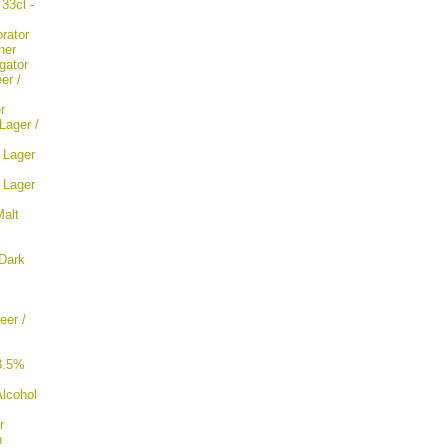
33cl -
rator
ner
gator
er /
r
Lager /
 Lager
 Lager
Malt
Dark
eer /
3.5%
lcohol
r
n