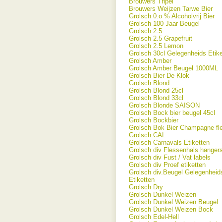
Brouwers Tripel
Brouwers Weijzen Tarwe Bier
Grolsch 0.o % Alcoholvrij Bier
Grolsch 100 Jaar Beugel
Grolsch 2.5
Grolsch 2.5 Grapefruit
Grolsch 2.5 Lemon
Grolsch 30cl Gelegenheids Etike
Grolsch Amber
Grolsch Amber Beugel 1000ML
Grolsch Bier De Klok
Grolsch Blond
Grolsch Blond 25cl
Grolsch Blond 33cl
Grolsch Blonde SAISON
Grolsch Bock bier beugel 45cl
Grolsch Bockbier
Grolsch Bok Bier Champagne fl
Grolsch CAL
Grolsch Carnavals Etiketten
Grolsch div Flessenhals hanger
Grolsch div Fust / Vat labels
Grolsch div Proef etiketten
Grolsch div.Beugel Gelegenheid
Etiketten
Grolsch Dry
Grolsch Dunkel Weizen
Grolsch Dunkel Weizen Beugel
Grolsch Dunkel Weizen Bock
Grolsch Edel-Hell