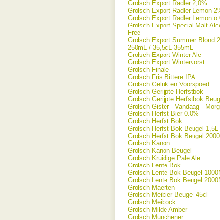
Grolsch Export Radler 2,0%
Grolsch Export Radler Lemon 2
Grolsch Export Radler Lemon o
Grolsch Export Special Malt Alc
Free
Grolsch Export Summer Blond 2
250mL / 35,5cL-355mL
Grolsch Export Winter Ale
Grolsch Export Wintervorst
Grolsch Finale
Grolsch Fris Bittere IPA
Grolsch Geluk en Voorspoed
Grolsch Gerijpte Herfstbok
Grolsch Gerijpte Herfstbok Beug
Grolsch Gister - Vandaag - Mor
Grolsch Herfst Bier 0.0%
Grolsch Herfst Bok
Grolsch Herfst Bok Beugel 1,5L
Grolsch Herfst Bok Beugel 200
Grolsch Kanon
Grolsch Kanon Beugel
Grolsch Kruidige Pale Ale
Grolsch Lente Bok
Grolsch Lente Bok Beugel 100
Grolsch Lente Bok Beugel 200
Grolsch Maerten
Grolsch Meibier Beugel 45cl
Grolsch Meibock
Grolsch Milde Amber
Grolsch Munchener