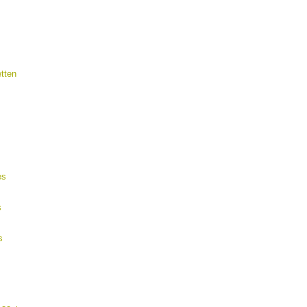
tten
es
s
s