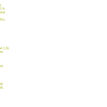
%
.0 %
ohol
5cL-
el 1,5L
gen
0ml
0ML
0ML