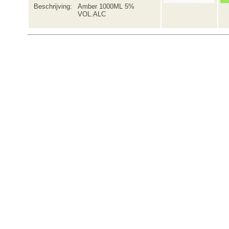
Beschrijving:
Amber 1000ML 5%
VOL.ALC