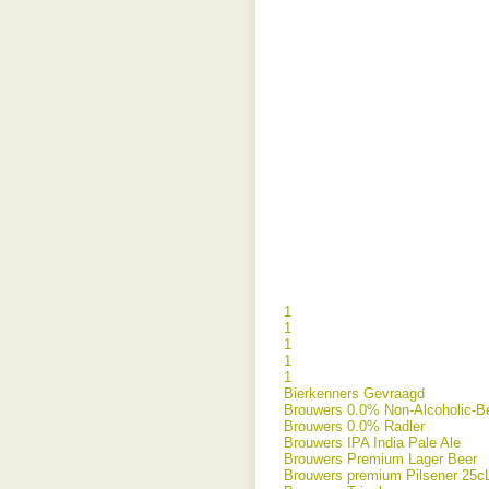
1
1
1
1
1
Bierkenners Gevraagd
Brouwers 0.0% Non-Alcoholic-B
Brouwers 0.0% Radler
Brouwers IPA India Pale Ale
Brouwers Premium Lager Beer
Brouwers premium Pilsener 25c