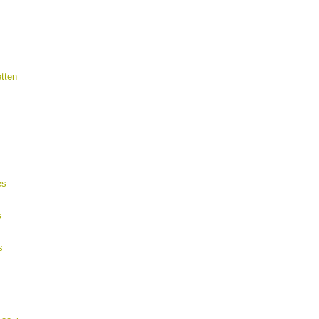
tten
es
s
s