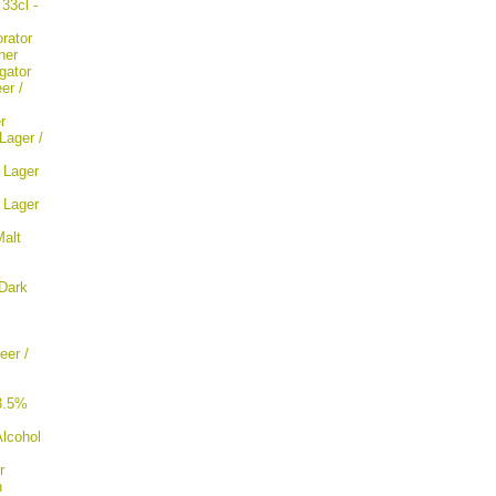
33cl -
rator
ner
gator
er /
r
Lager /
 Lager
 Lager
Malt
Dark
eer /
3.5%
lcohol
r
n