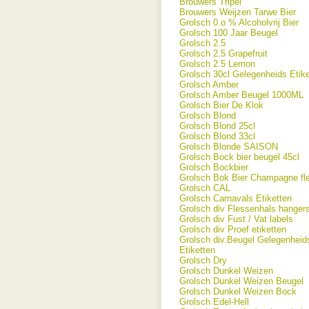
Brouwers Tripel
Brouwers Weijzen Tarwe Bier
Grolsch 0.o % Alcoholvrij Bier
Grolsch 100 Jaar Beugel
Grolsch 2.5
Grolsch 2.5 Grapefruit
Grolsch 2.5 Lemon
Grolsch 30cl Gelegenheids Etike
Grolsch Amber
Grolsch Amber Beugel 1000ML
Grolsch Bier De Klok
Grolsch Blond
Grolsch Blond 25cl
Grolsch Blond 33cl
Grolsch Blonde SAISON
Grolsch Bock bier beugel 45cl
Grolsch Bockbier
Grolsch Bok Bier Champagne fl
Grolsch CAL
Grolsch Carnavals Etiketten
Grolsch div Flessenhals hanger
Grolsch div Fust / Vat labels
Grolsch div Proef etiketten
Grolsch div.Beugel Gelegenheid
Etiketten
Grolsch Dry
Grolsch Dunkel Weizen
Grolsch Dunkel Weizen Beugel
Grolsch Dunkel Weizen Bock
Grolsch Edel-Hell