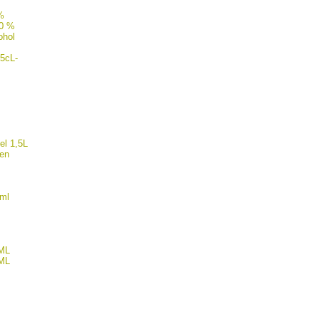
%
.0 %
ohol
5cL-
el 1,5L
gen
0ml
0ML
0ML