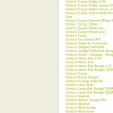
Grolsch Export Radler 2,0%
Grolsch Export Radler Lemon 2
Grolsch Export Radler Lemon o
Grolsch Export Special Malt Alc
Free
Grolsch Export Summer Blond 2
250mL / 35,5cL-355mL
Grolsch Export Winter Ale
Grolsch Export Wintervorst
Grolsch Finale
Grolsch Fris Bittere IPA
Grolsch Geluk en Voorspoed
Grolsch Gerijpte Herfstbok
Grolsch Gerijpte Herfstbok Beug
Grolsch Gister - Vandaag - Mor
Grolsch Herfst Bier 0.0%
Grolsch Herfst Bok
Grolsch Herfst Bok Beugel 1,5L
Grolsch Herfst Bok Beugel 200
Grolsch Kanon
Grolsch Kanon Beugel
Grolsch Kruidige Pale Ale
Grolsch Lente Bok
Grolsch Lente Bok Beugel 100
Grolsch Lente Bok Beugel 200
Grolsch Maerten
Grolsch Meibier Beugel 45cl
Grolsch Meibock
Grolsch Milde Amber
Grolsch Munchener