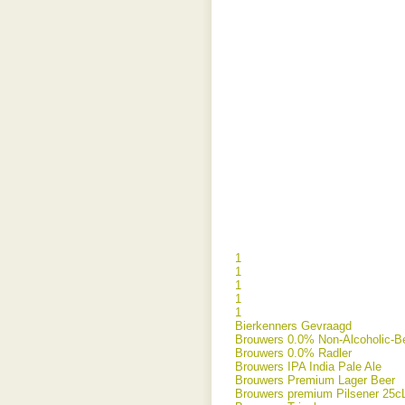
1
1
1
1
1
Bierkenners Gevraagd
Brouwers 0.0% Non-Alcoholic-B
Brouwers 0.0% Radler
Brouwers IPA India Pale Ale
Brouwers Premium Lager Beer
Brouwers premium Pilsener 25c